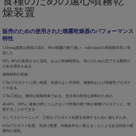
燥装置
販売のための使用された噴霧乾燥器のパフォーマンス
特性
1.Drying速度は熱気の流れ、時の噴霧の後で速い、solid-liquidの表面積非常に増
加した
95% -98%の蒸発させた湿気、および乾燥時間を、特にのための完了する数秒だ
けある場合もある
感熱材料の乾燥。
2.Theプロダクトに高い純度、良質のよい均等性、移動性および容解性プロダク
トがある。
3.The工程は、便利な制御簡単である。含水率の特別な材料のための
40-60% （90%）液体の押しつぶさないで乾燥の後で粉か穀物プロダクトに、乾
燥することができる
そしてスクリーニング、工程をプロダクト純度を改善するために減らすため。
4.Onプロダクト粒度、見掛け密度、作動条件をへ変えることによるある特定の範
囲内の湿気、