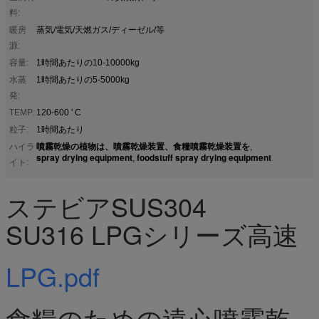
料:
暖房
蒸気/電気/天燃ガス/ディーゼル/等
源:
容量:
1時間あたりの10-10000kg
水蒸
1時間あたりの5-5000kg
発:
TEMP:
120-600 ' C
粒子:
1時間あたり
噴霧乾燥の植物は、噴霧乾燥装置、食糧噴霧乾燥装置を
ハイラ
,
spray drying equipment
foodstuff spray drying equipment
,
イト:
ステビアSUS304
SU316 LPGシリーズ高速
LPG.pdf
食糧のための遠心噴霧乾