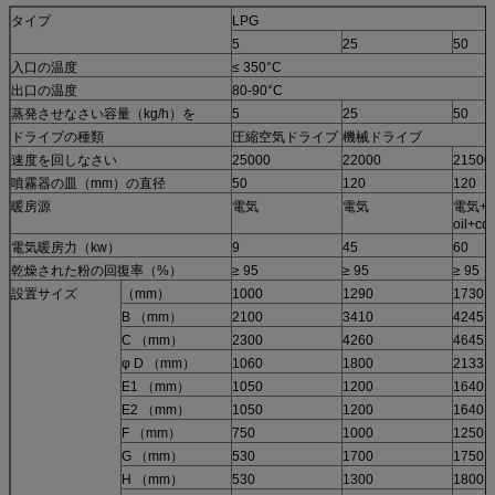
タイプ
LPG
5
25
50
入口の温度
≤ 350°C
出口の温度
80-90°C
蒸発させなさい容量（kg/h）を
5
25
50
ドライブの種類
圧縮空気ドライブ
機械ドライブ
速度を回しなさい
25000
22000
21500
噴霧器の皿（mm）の直径
50
120
120
暖房源
電気
電気
電気+st
oil+c
電気暖房力（kw）
9
45
60
乾燥された粉の回復率（%）
≥ 95
≥ 95
≥ 95
設置サイズ
（mm）
1000
1290
1730
B （mm）
2100
3410
4245
C （mm）
2300
4260
4645
φ D （mm）
1060
1800
2133
E1 （mm）
1050
1200
1640
E2 （mm）
1050
1200
1640
F （mm）
750
1000
1250
G （mm）
530
1700
1750
H （mm）
530
1300
1800