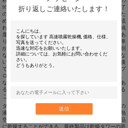
料の表面積非常に増加する。熱気流れでは、水の
95%-98%は時に蒸発させることができる。乾燥の完了
折り返しご連絡いたします！
の時は数秒だけである。これは感熱材料を乾燥するた
めに特に適している。その最終製品はよい均等性、流
れの能力及び容解性を所有する。そして最終製品は純
度で高く、質でよい。生産のプロシージャは簡単であ
り、操作および制御は容易である。40-60%の含水率
が付いている液体は粉または粒子プロダクトに（特別
な材料のため、内容は90%までであるかもしれな
い。）時間一度乾燥することができる。乾式法の後
で、こわれ、生産の操作のプロシージャを減らし、プ
ロダクト純度を高めるために分類のための必要性が、
ない。プロダクト粒子の直径、緩みおよび含水量はあ
る特定の範囲内の操作の条件の変更によって調節する
ことができる。
タワーの上のED遠心スプレーヤーは非常に良い霧の
送信
液体のビードに、物質的な液体回り、吹きかかる。熱
空気の連絡の非常に短い時によって、材料は最終製品
に乾燥することができる。最終製品は乾燥タワーの底