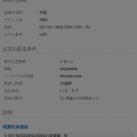
起源の場所:
中国
ブランド名:
YIBU
証明:
CE / UL / SGS / EAC / CR – TU
モデル番号:
LPG
お支払配送条件
最小注文数量:
1 セット
価格:
negotiable
パッケージの詳細:
Woodencase
受渡し時間:
10週間
支払条件:
L / C、T / T
供給の能力:
1ヶ月あたりの20セット
説明
噴霧乾燥機械
金属材
SUS316/SUS304/の炭素鋼、等