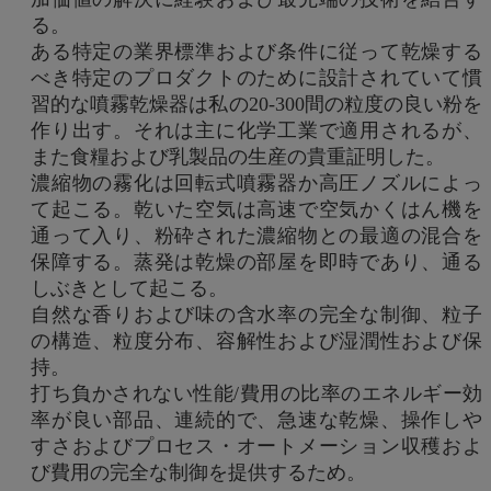
る。
ある特定の業界標準および条件に従って乾燥する
べき特定のプロダクトのために設計されていて慣
習的な噴霧乾燥器は私の20-300間の粒度の良い粉を
作り出す。それは主に化学工業で適用されるが、
また食糧および乳製品の生産の貴重証明した。
濃縮物の霧化は回転式噴霧器か高圧ノズルによっ
て起こる。乾いた空気は高速で空気かくはん機を
通って入り、粉砕された濃縮物との最適の混合を
保障する。蒸発は乾燥の部屋を即時であり、通る
しぶきとして起こる。
自然な香りおよび味の含水率の完全な制御、粒子
の構造、粒度分布、容解性および湿潤性および保
持。
打ち負かされない性能/費用の比率のエネルギー効
率が良い部品、連続的で、急速な乾燥、操作しや
すさおよびプロセス・オートメーション収穫およ
び費用の完全な制御を提供するため。