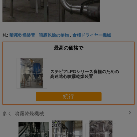
噴霧乾燥装置
噴霧乾燥の植物
食糧ドライヤー機械
札:
,
,
最高の価格で
ステビアLPGシリーズ食糧のための
高速遠心噴霧乾燥装置
続行
噴霧乾燥機械
多く