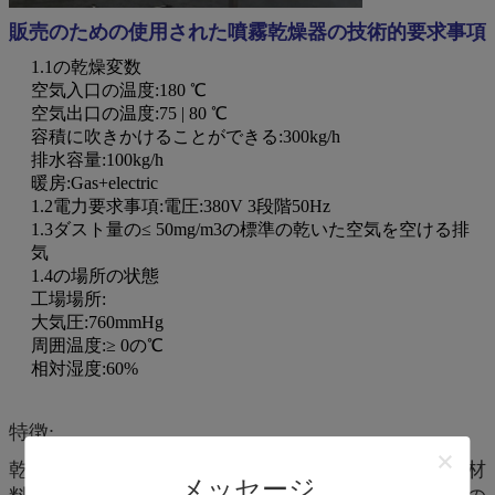
販売のための使用された噴霧乾燥器の技術的要求事項
1.1の乾燥変数
空気入口の温度:180 ℃
空気出口の温度:75 | 80 ℃
容積に吹きかけることができる:300kg/h
排水容量:100kg/h
暖房:Gas+electric
1.2電力要求事項:電圧:380V 3段階50Hz
1.3ダスト量の≤ 50mg/m3の標準の乾いた空気を空ける排
気
1.4の場所の状態
工場場所:
大気圧:760mmHg
周囲温度:≥ 0の℃
相対湿度:60%
特徴:
乾燥の速度は物質的な液体が粉砕されるとき高い、材
メッセージ