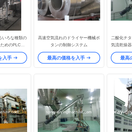
ろいろな種類の
高速空気流れのドライヤー機械ボ
二酸化チタ
ためのPLC
タンの制御システム
気流乾燥器
転の気流乾燥器
マ
を入手
最高の価格を入手
最高