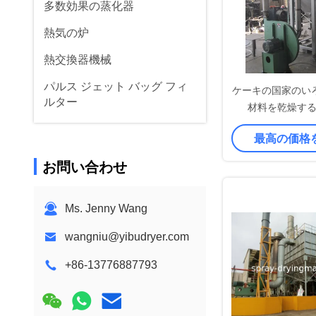
多数効果の蒸化器
熱気の炉
熱交換器機械
パルス ジェット バッグ フィ
ケーキの国家のい
ルター
材料を乾燥する
SUS304の回
不用な熱回復単位
最高の価格
移動式Cipの場所
お問い合わせ
Ms. Jenny Wang
wangniu@yibudryer.com
+86-13776887793