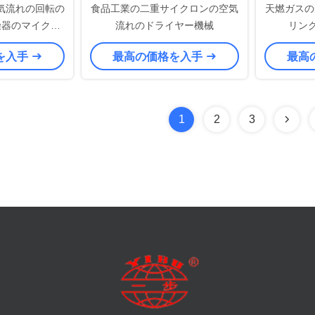
気流れの回転の
食品工業の二重サイクロンの空気
天燃ガスの
乾燥器のマイクロ
流れのドライヤー機械
リン
力操作
を入手
最高の価格を入手
最高
1
2
3