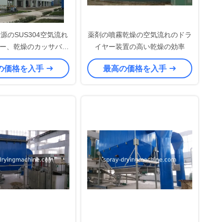
源のSUS304空気流れ
薬剤の噴霧乾燥の空気流れのドラ
ー、乾燥のカッサバ澱
イヤー装置の高い乾燥の効率
ン スターチ、小麦粉、
の価格を入手
最高の価格を入手
oybeaの小麦粉