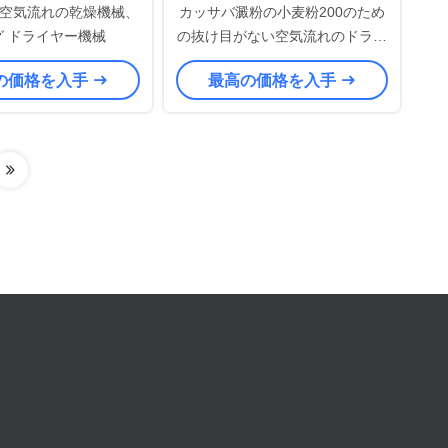
空気流れの乾燥機械、
カッサバ澱粉の小麦粉200のため
グ ドライヤー機械
の抜け目がない空気流れのドライ
ヤー機械を- 8000kg/H容量回して
の価格を入手
最高の価格を入手
下さい