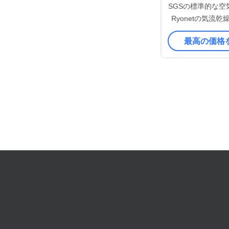
SGSの標準的な空
Ryonetの気流
否定的な圧
最高の価格