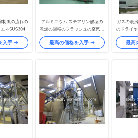
強制風の流れの
アルミニウム ステアリン酸塩の
ガスの暖房
ネSUS304
乾燥の回転のフラッシュの空気流
のドライヤ
れのドライヤー、産業乾燥装置
粉、コー
を入手
最高の価格を入手
最高
s