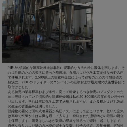
YIBUの慣習的な噴霧乾燥器は非常に能率的な方法の粉に液体を回します。そ
れは性能のための知名に勝った酪農場、食糧および化学工業多様な分野の内
で使用されます。2,500以上の噴霧乾燥器によって顧客のための付加価値の
解決に、YIBUのドライヤーのコンバインの経験および最先端の技術世界的に
取付けました。
ある特定の業界標準および条件に従って乾燥するべき特定のプロダクトのた
めに設計されていて慣習的な噴霧乾燥器は私の20-300間の粒度の良い粉を作
り出します。それは主に化学工業で適用されますが、また食糧および乳製品
の生産の貴重品を証明しました。
濃縮物の霧化は回転式噴霧器か高圧ノズルによって起こります。乾いた空気
は高速で空気かくはん機を通って入りま、粉砕された濃縮物との最適の混合
を保障します。蒸発はしぶきが乾燥の部屋を通るので即時、起こりますで。
自然な香りおよび味の含水率の完全な制御、粒子の構造、粒度分布、容解性