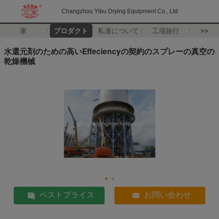
Changzhou Yibu Drying Equipment Co., Ltd
家
プロダクト
私達について
工場旅行
>>
水還元剤のための高いEffeciencyの契約のスプレーの真空の
乾燥機械
ベストプライス
お問い合わせ