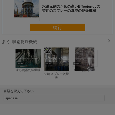
水還元剤のための高いEffeciencyの
契約のスプレーの真空の乾燥機械
続行
噴霧乾燥機械
多く
遠心噴霧乾燥機械
316L オルカーボ
高速噴霧乾燥機
SUS30
ン鋼 スプレー乾燥
の粉乳の
機
速遠心噴
器
言語を変えて下さい
Japanese