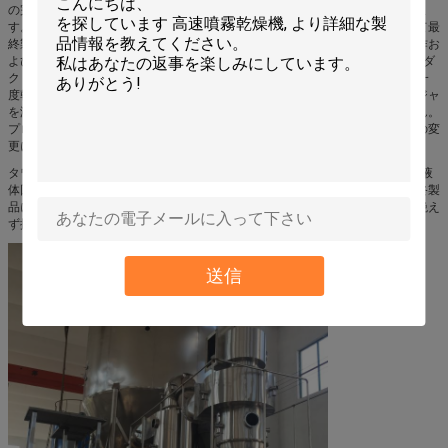
の完了の時は数秒だけです。これは感熱材料を乾燥するために特に適していま
す。その最終製品はよい均等性、流れの能力及び容解性を所有します。そして最
終製品は純度で高く、質でよいです。生産のプロシージャは簡単であり、操作お
よび制御は容易です。40-60%の含水率が付いている液体は粉または粒子プロダ
クトに（特別な材料のため、内容は90%までであるかもしれません。）時間一
度乾燥することができます。乾式法の後で、こわれ、生産の操作のプロシージャ
を減らし、プロダクト純度を高めるために分類のための必要性が、ありません。
プロダクト粒子の直径、緩みおよび含水量はある特定の範囲内の操作の条件の変
更によって調節することができます。
タワーの上のED遠心スプレーヤーは非常に良い霧の液体ビードに、物質的な液
体回り、吹きかかります。熱空気の連絡の非常に短い時によって、材料は最終製
品に乾燥することができます。最終製品は乾燥タワーの底とサイクロンから絶え
ず排出されます。不用なガスは送風機から排出されます。
送信