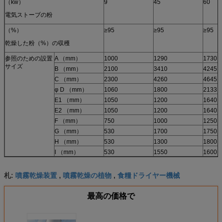
（kw）
9
45
60
電気ストーブの粉
（%）
≥95
≥95
≥95
乾燥した粉（%）の収穫
参照のための設置
A （mm）
1000
1290
1730
サイズ
B （mm）
2100
3410
4245
C （mm）
2300
4260
4645
φ D （mm）
1060
1800
2133
E1 （mm）
1050
1200
1640
E2 （mm）
1050
1200
1640
F （mm）
750
1000
1250
G （mm）
530
1700
1750
H （mm）
530
1300
1800
I （mm）
530
1550
1600
噴霧乾燥装置
噴霧乾燥の植物
食糧ドライヤー機械
札:
,
,
最高の価格で