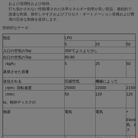
および湿潤性および保持。
打ち負かされない性能/要された比率エネルギー効率が良い部品、連続的で、
急速な乾燥、操作しやすさおよびプロセス・オートメーション収穫および費
用の完全な制御を提供します。
技術的なデータ:
指定
LPG
5
25
50
入口の空気のTep
350°Cよりより少し
出口の空気のTep
80-90
（kg/h）
5
25
50
蒸発させた容量
送信される
圧縮空気
機械によって
（rpm）回転速度
25000
22000
21500
（mm）
50
120
120
ia。粉砕ディスクの
熱源
電気
電気
+
Electr
気、石
ス