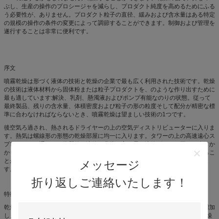
ぶし、生産の操作のプロシージャを減らし、プロダクト純度を高めるためにふる
う必要性が、ありません。プロダクト粒子の直径、緩みおよび含水量はある特定
の規模の操作の条件の変更によって調節することができます。制御および管理を
遂行することは非常に便利です。
序文
噴霧乾燥は形づく液体の技術と乾燥の企業で最も広く利用された技術です。乾燥
の技術は液体材料から固体粉または粒子プロダクトを、のような作り出すために
最も適しています:解決、乳剤、懸濁液およびポンプ有能なのりの状態。従って
最終製品、残りの含水量、体積密度および粒子の形の粒度そして配分が精密な標
準に合わなければならないとき、噴霧乾燥は望ましい技術の1つです。
後空気ろ過され、熱されるドライヤーの上の空気ディストリビューターに入りま
す。熱気は螺線形の形態の乾燥部屋に均一に入ります。タワーの上の高速遠心ス
プレーヤーを通って、物質的な液体は非常に良い霧の液体ビードに回り、吹きか
かります。熱空気の連絡の非常に短い時によって、材料は最終製品に乾燥するこ
とができます。最終製品は乾燥タワーの底とサイクロンから絶えず排出されま
メッセージ
す。不用なガスは送風機から排出されます。
折り返しご連絡いたします！
特徴:
乾燥の速度は物質的な液体が粉砕されるとき高いです、材料の表面積非常に増加
します。熱気流れでは、水の95%-98%は時に蒸発させることができます。乾燥