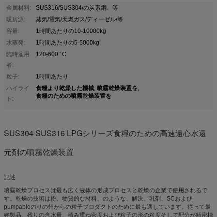
金属材料:
SUS316/SUS304/の炭素鋼、等
暖房源:
蒸気/電気/天燃ガス/ディーゼル/等
容量:
1時間あたりの10-10000kg
水蒸発:
1時間あたりの5-5000kg
臨時雇用
120-600 ' C
者:
粒子:
1時間あたり
食糧より乾燥した機械
噴霧乾燥装置を
ハイライ
,
,
食糧のための噴霧乾燥装置を
ト:
SUS304 SUS316 LPGシリーズ食糧のための高速遠心水還
元剤の噴霧乾燥装置
記述
噴霧乾燥プロセスは最も広く液体の形成プロセスと乾燥の企業で使用されるで
す。乾燥の技術は粉、物質的な材料、のような、解決、乳剤、SCおよび
pumpableのりの州からの粒子プロダクトのために最も適しています。従って最
終製品、残りの含水量、積み重ね密度および粒子の形の粒度そして配分が精密標