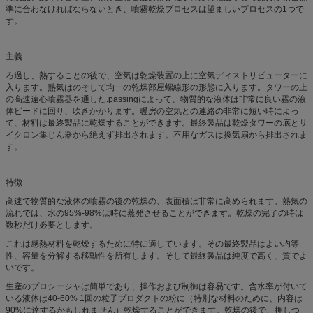
準に合わなければならないとき、噴霧乾燥プロセスは望ましいプロセスの1つで
す。
主義
ろ過し、熱することの後で、空気は乾燥装置の上に空気ディストリビューターに
入ります。熱気はのそして均一の乾燥部屋螺線形の形態に入ります。タワーの上
の高速遠心噴霧器を通した.passingによって、物質的な液体は非常に良い霧の液
体ビードに回り、吹きかかります。暖房の空気との連絡の非常に短い時によっ
て、材料は最終製品に乾燥することができます。最終製品は乾燥タワーの底とサ
イクロン集じん器から絶えず排出されます。不用なガスは換気扇から排出されま
す。
特徴
高速で物質的な液体の噴霧の後の乾燥の、表面積は非常に高められます。熱気の
流れでは、水の95%-98%は時に蒸発させることができます。乾燥の完了の時は
数秒だけ必要とします。
これは感熱材料を乾燥するために特に適しています。その最終製品はよい均等
性、容量を分解する移動性を所有します。そして最終製品は純度で高く、質でよ
いです。
生産のプロシージャは簡単であり、操作および制御は容易です。含水率が付いて
いる液体は40-60% 1回の粒子プロダクトの粉に（特別な材料のために、内容は
90%に達するかもしれません）乾燥することができます。乾燥の後で、押しつ