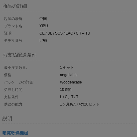
商品の詳細
起源の場所:
中国
ブランド名:
YIBU
証明:
CE / UL / SGS / EAC / CR – TU
モデル番号:
LPG
お支払配送条件
最小注文数量:
1 セット
価格:
negotiable
パッケージの詳細:
Woodencase
受渡し時間:
10週間
支払条件:
L / C、T / T
供給の能力:
1ヶ月あたりの20セット
説明
噴霧乾燥機械