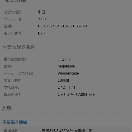
起源の場所:
中国
ブランド名:
YIBU
証明:
CE / UL / SGS / EAC / CR – TU
モデル番号:
EYH
お支払配送条件
最小注文数量:
1 セット
価格:
negotiable
パッケージの詳細:
Woodencase
受渡し時間:
10週間
支払条件:
L / C、T / T
供給の能力:
1ヶ月あたりの20セット
説明
産業混合機械
金属材料:
SUS316/SUS304/の炭素鋼、等