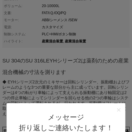
ボリューム:
20-10000L
文書:
FAT/I.Q./OQ/PQ
モーター:
ABB/シーメンス /SEW
電源:
カスタマイズ
制御システム:
PLC+HMI/ボタン制御
産業混合装置
産業混合装置
ハイライト:
,
SU 304のSU 316LEYHシリーズ2は薬剤のための産業
混合機械の寸法を測ります
◆ EYHシリーズ2次元のミキサーは回転シリンダー、振動棚およびフ
レームのような3つの重要な部分から主に成っています。回転シリン
ダーは4つの転がり車輪によって支えられる振動棚にあり軸固定は2
つの停止車輪によってシリンダーを回らせる他の2つの車輪はシステ
ムの回転によって運転されるが、行われます。振動棚はフレームに
取付けられ、振動棚が装置をとかすシャフトによってフレームで支
えられる一組のクランク軸の振動棒によって運転されます。
メッセージ
折り返しご連絡いたします！
モデル
全体寸