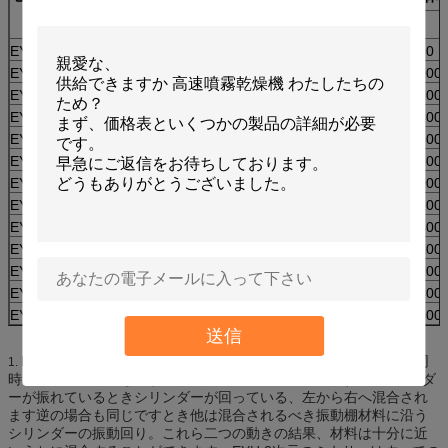
容積
送り速度
供給の重量
A
（l）
（kg）
EYH100
100
0.5
40
860
EYH300
300
0.5
75
1000
EYH600
600
0.5
150
1300
EYH800
800
0.5
200
1400
EYH100
1000
0.5
350
1500
EYH1500
1500
0.5
550
1800
EYH2000
2000年
0.5
750
2000
EYH2500
2500
0.5
950
2200
EYH3000
3000
0.5
1100
2400
EYH5000
5000
0.5
1800
2700
EYH10000
10000
0.5
3000
3200
EYH12000
12000
0.5
4000
3400
EYH15000
15000
0.5
5000
3500
送信
EYHシリーズ2次元のミキサーの回転シリンダーは2つの動きを同
1.
時に作ることができます。1つはシリンダーの回転であり、シリンダ
ーが振れているときシリンダーが回っている、左から右へ混合され
ます逆の場合も同じですとき他は混合されるべき振動棚材料に沿う
シリンダーの振動回り。これら二つの動きの結果、材料は十分に近