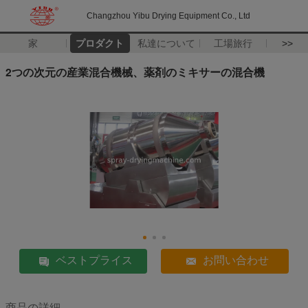
Changzhou Yibu Drying Equipment Co., Ltd
家
プロダクト
私達について
工場旅行
>>
2つの次元の産業混合機械、薬剤のミキサーの混合機
ベストプライス
お問い合わせ
商品の詳細