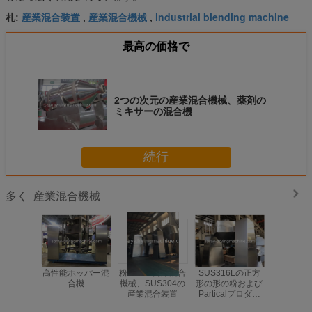
産業混合装置
産業混合機械
industrial blending machine
札:
,
,
最高の価格で
2つの次元の産業混合機械、薬剤の
ミキサーの混合機
続行
産業混合機械
多く
高性能ホッパー混
粉の二重円錐混合
SUS316Lの正方
単一の腕
合機
機械、SUS304の
形の形の粉および
ー産業混
産業混合装置
Particalプロダク
タン制御
トのための産業混