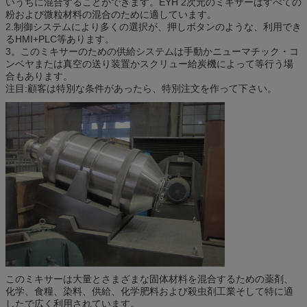
いうちに混合することができます。EYH 2次元のミキサーはすべての
粉および微粒材料の混合のために適しています。
2.制御システムにより多くの選択が、押しボタンのような、利用でき
るHMI+PLC等あります。
3。このミキサーのための供給システムは手動かニューマチック・コ
ンベヤまたは真空の送り装置かスクリュー給炭機によって等行う場
合もあります。
注目:顧客は特別な条件があったら、特別注文を作って下さい。
このミキサーは大量とさまざまな固体材料を混合するための薬剤、
化学、食糧、染料、供給、化学肥料および殺虫剤工業そして特に適
したで広く利用されています。