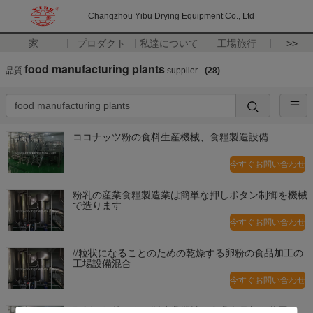
Changzhou Yibu Drying Equipment Co., Ltd
家
プロダクト
私達について
工場旅行
>>
food manufacturing plants
品質
supplier.
(28)
ココナッツ粉の食料生産機械、食糧製造設備
今すぐお問い合わせ
粉乳の産業食糧製造業は簡単な押しボタン制御を機械
で造ります
今すぐお問い合わせ
//粒状になることのための乾燥する卵粉の食品加工の
工場設備混合
今すぐお問い合わせ
即刻の紅茶の食糧製造業機械、産業食品加工装置