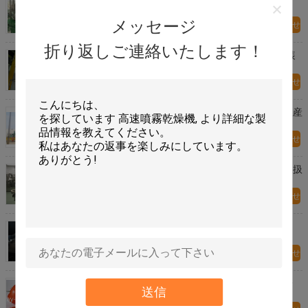
メッセージ
今すぐお問い合わせ
折り返しご連絡いたします！
コーヒー クリームの食料生産機械、商業食品加工装
置
今すぐお問い合わせ
SUS316化学薬品/食料生産機械、二酸化チタンの生産
設備
今すぐお問い合わせ
ファーマの企業のための流動床のファーマの物品取扱
い/持ち上がる機械
今すぐお問い合わせ
ステンレス鋼の物質的なホッパーファーマの上昇
Pharの付加的な生産機械
今すぐお問い合わせ
高熱の効率の食料生産機械、機械を作るトマトの粉
送信