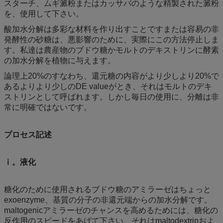
スターチ、ムギ澱粉またはカッサバのような精製された澱粉
を、使用して下さい。
酸加水分解は多彩な材料を作り出すことですまたは容易の非
発酵性の砂糖は、悪影響のために、実際にこの方法停止しま
す。私達は農産物のブドウ糖かモルトのデキストリンに酵素
の加水分解を植物に与えます。
論理上20%のすなわち、還元糖の内容がより少しより20%で
あるよりより少しのDE valueがとき、それはモルトのデキ
ストリンとして呼ばれます。しかし毎日の使用に、分離は非
常に明確ではないです。
プロセス記述
ⅰ。液化
糖化のために使用されるブドウ糖のアミラーゼはちょっと
exoenzyme、基質の分子の非還元端からの加水分解です。
maltogenicアミラーゼのチャンスを高めるためには、糖化の
反作用のスピードをあげて下さい、それはmaltodextrinおよ