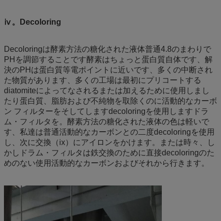
ⅳ。Decoloring
Decoloringは酵素方法の糖化された液体普通4.8のまわりで
PHを調節することです酵素はちょっと蛋白質自体です、解
決のPHは蛋白質等電ポイントに近いです、多くの中断され
た物質があります、多くの工場は最初にプリコートする
diatomiteによってなされるまたは加えるために使用しまし
たり蛋白質、脂肪および不純物を取除くのに活動的なカーボ
ン フィルターをそしてしますdecoloringを使用しますドラ
ム・フィルタを。酵素方法の糖化された液体の色は軽いで
す、私達は普通活動的なカーボンとの二度decoloringを使用
し、次に交換（ix）にアイロンをかけます。または時々、し
かしドラム・フィルタは鉄交換のために直接decoloringのた
めのない使用活動的なカーボンおよびそれから行きます。