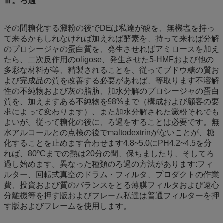
ⅲ。ろ過
その間糖化する澱粉の後でDEは私達が酸を、無機塩を持っ
て来るかもしれなければ加えれば酵素を、持って来れば分解
のプロシージャの蛋白質を、発生させればアミロースを加え
たら、二次反作用のoligose、発生させた5-HMFおよび他の
多彩な材料が等、精製されることを、従ってブドウ糖の質お
よび完成品の質を改善する必要があれば、等取ります不溶解
性の不純物および灰の脂肪、加水分解のプロシージャの蛋白
質を、加えますある不純物を98%まで（構成および顧客の要
求によって変わります）、また加水分解された澱粉それでも
よいが。従って糖化の後に、ろ過をすることは必要です。無
水アルコールとの点検の後でmaltodextrinがないことが、糖
化することを止めます合わせます4.8~5.0にPH4.2~4.5を分
れば、80ºCまでの熱は20分の間、保ちましたり、そしてろ
過し始めます。異なった種類のろ過の方法があります:フィ
ルター、回転式真空のドラム・フィルタ、プロダクトの作業
費、投資および質のバランスをとる薄膜フィルタおよび遠心
分離機等を押す版およびフレーム私達は普通フィルターを押
す版およびフレームを使用します。