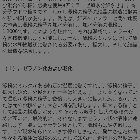
び混合の砂糖に必要な使用аアミラーゼ加水分解させます高
分子ブドウ糖をです。しかし澱粉の粒子の結晶の構造に酵素
の強い抵抗があります。例えば、細菌のアミラーゼ間の速度
の割合は澱粉の粒子を加水分解し、加水分解の澱粉は
1:2000です。このような理由で、それは澱粉でアミラーゼ
を直接機能します可能にしません、澱粉のミルクはそして澱
粉の水和物最初に熱される必要があり、拡大し、そして結晶
の構造を破壊します。
（ⅰ）。ゼラチン化および老化
澱粉のミルクがある特定の温度に熱くすれば、澱粉の粒子は
拡大し始め、分極された十字は消えます。より高くなってい
て温度が澱粉の粒子は数倍より大きいに拡大し続けるか、ま
たは元の容積のより大きい時を記録します。拡大する粒子と
して結晶の構造は消えます;それから粒子は拡大の容積のた
めに互いに、最終的に、それなりますゼラチン状の液体に連
絡します。混乱はゼラチン化として、澱粉もはや沈殿しま
す、この現象知られています停止しません。発生させた粘着
性がある液体は澱粉ののりとして知られ、進行中の温度はゼ