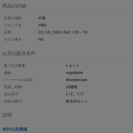
商品の詳細
起源の場所:
中国
ブランド名:
YIBU
証明:
CE / UL / SGS / EAC / CR – TU
モデル番号:
HG
お支払配送条件
最小注文数量:
1 セット
価格:
negotiable
パッケージの詳細:
Woodencase
受渡し時間:
10週間
支払条件:
L / C、T / T
供給の能力:
毎月10セット
説明
食料生産機械