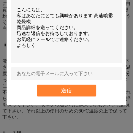
に適用します。トウモロコシまたはムギの澱粉が低質（蛋白
質>0.6-1.0%）にあれば、この種類の澱粉を加えることは澱
粉を老化させ、不溶解性の澱粉の微粒を発生させます。そう
そこに2回酵素完全に溶ける材料を作る加える原料で高蛋
白。
ⅱ。表面を傷つけること
液化が終了するとき、すぐに解決のPHを4.2~4.5に加えて下
さい、同時に合わせま、表面を傷つける酵素を、保ちます温
度60のºCを60ºCに冷却します。maltodextrinがないことが分
っていたら、合わせ水素イオン濃度指数を4.8-5.0に、80ºC
に熱し解決を、20分に保ち温度を、そして次にろ過します
送信
不均等な表面を傷つけを防ぎ、無水アルコールを加え、それ
らに十分に反応させます、そしてそれらを点検させます動揺
を保って下さい。液体をろ過された解決で貯蔵タンクに貯え
て下さい、それ以上の使用のための60ºC温度の上で保って
下さい。