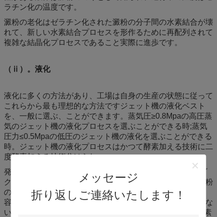
ラチン化の温度です。
澱粉の老化はゼラチン化された澱粉の分子間の水素結合が壊
れて、新しい水素結合プロセスを形作るために再配列されて
複雑な結晶化プロセスであること実際に進歩です。
（ⅱ）。液化
液化に多くの方法があり、工場は自身の生産の状態に従って
これらから最も理想的な方法ですジェット機の液化ベスト
を、一般に選ぶ、ことができます。蒸気圧≥0.8Mpaの高圧蒸
気のジェット機の液化プロセスを選ぶことができる時;蒸気
圧力≤0.5Mpaの低圧のジェット機の液化を選ぶことができる
時。ジェット機の液化プロセスはかつて酵素加える技術に二
度酵素加える技術分けられ。
発生させたブドウ糖およびフルクトースのシロップ プロダ
メッセージ
クトなら、取得ポテトように酵素プロセスをする原料。澱粉
の質がよかったら（蛋白質≤0.3%） corn&wheatの澱粉を、
折り返しご連絡いたします！
容易、蒸気を救うことができる酵素を一度加えるかもしれな
いです取って下さい;そして薄い色の液体は1つの親切な酵素