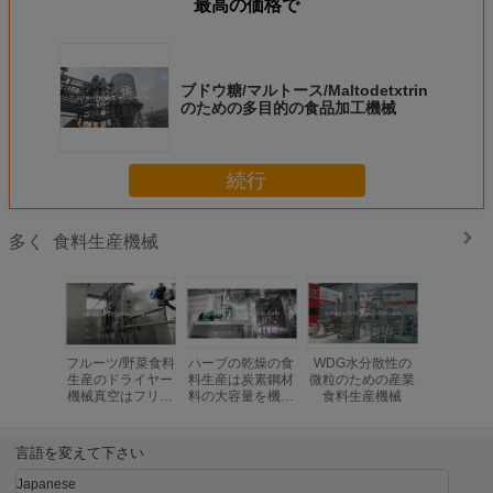
最高の価格で
ブドウ糖/マルトース/Maltodetxtrin
のための多目的の食品加工機械
続行
食料生産機械
多く
フルーツ/野菜食料
ハーブの乾燥の食
WDG水分散性の
//粒状に
生産のドライヤー
料生産は炭素鋼材
微粒のための産業
のための
機械真空はフリー
料の大容量を機械
食料生産機械
卵粉の食
ゼン
で造ります
工場設
言語を変えて下さい
Japanese