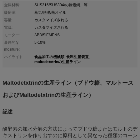
金属材料:
SUS316/SUS304/の炭素鋼、等
暖房源:
蒸気/熱湯/熱オイル
容量:
カスタマイズされる
電源:
カスタマイズされる
モーター:
ABB/SIEMENS
最終的な
5-10%
mositure:
食品加工の機械類
食料生産装置
ハイライト:
,
,
maltodetxtrinの生産ライン
Maltodetxtrinの生産ライン（ブドウ糖、マルトース
およびMaltodetxtrinの生産ライン）
記述
酸酵素の加水分解の方法によってブドウ糖またはモルトのデ
キストリンを作り出すのに原料として異なった種類のコーン