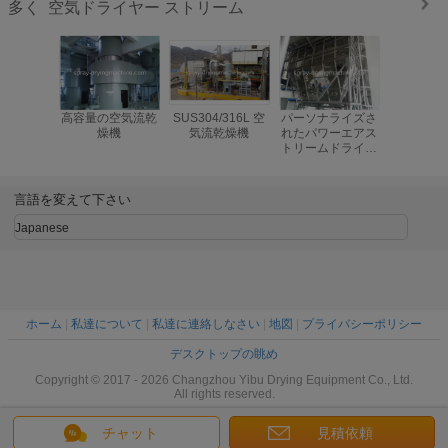
空気ドライヤー ストリーム
多く
高容量の空気流乾
SUS304/316L 空
パーソナライズさ
SUS304
燥機
気流乾燥機
れたパワーエアス
燥
トリームドライヤ
ー
言語を変えて下さい
Japanese
ホーム
|
私達について
|
私達に連絡しなさい
|
地図
|
プライバシーポリシー
デスクトップの眺め
Copyright © 2017 - 2026 Changzhou Yibu Drying Equipment Co., Ltd.
All rights reserved.
チャット
見積依頼