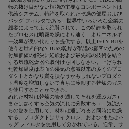
転の抜け目がない植物の主要なコンポーネントは
供給システム、特許を取られた乾燥の部屋および
バッグ フィルタである。世界中いろいろな企業の
顧客によって広く絶賛されて、この特許を取られ
たプロセスは噴霧乾燥により速く、よりエネルギ
ー効率が良い代わりを提供する。以上150 YIBUを
使うと世界的なYIBUの乾燥が私達の顧客のための
付加価値の解決に経験および最先端の技術を結合
する気流乾燥器の取付けを回しなさい。上げられ
た乾燥温度は表面の湿気の点滅以来の多くのプロ
ダクトとかなり質を損なうかもしれないプロダク
ト温度を増加しないで直ちに冷却する乾燥のガス
を使用することができる。
ぬれた材料は乾燥の管を通してそれを運ぶガス）
または熱くする空気の流れに分散する（。気流か
らの熱を使用して、材料は運ばれると同時に乾燥
する。プロダクトはサイクロン、および/またはバ
ッグ フィルタを使用して分かれている。通常、サ