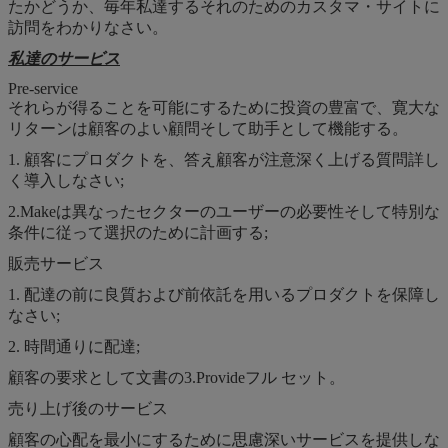
たかどうか、毎年私達するそれのためのカスタマ・サイトに
訪問をわかりなさい。
私達のサービス
Pre-service
それらが得ることを可能にするために投資の豊富で、寛大な
リターンは顧客のよい顧問そして助手として機能する。
1. 顧客にプロダクトを、答え顧客が注意深く上げる質問詳し
く導入しなさい;
2.Makeは異なったセクターのユーザーの必要性そして特別な
条件に従って選択のために計画する;
販売サービス
1. 配達の前に良質および前依託を用いるプロダクトを保障し
なさい;
2. 時間通りに配達;
顧客の要求として文書の3.Provideフル セット。
売り上げ後のサービス
顧客の心配を最小にするために思慮深いサービスを提供しな