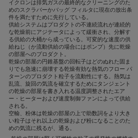
イクロンは排気ガスの最終的なクリーニングのた
めのスクラバーかバッグ フィルタに現在の放出条
件を満たすために先行している。
供給システムはプロダクトの不連続流れが連続的
な乾燥前にアジテータによって緩衝され、分解す
る供給の大桶から成っている。可変的な速度の供
給ねじ（か流動供給の場合にはポンプ）先に乾燥
の部屋へのプロダクト。
乾燥の部屋の円錐基盤の回転子はどのぬれた固ま
りでも急速に崩壊する乾燥有効な熱気のフロー パ
ターンのプロダクト粒子を流動性にする。熱気は
乱流、旋回の気流を確立するためにタンジェント
の乾燥の部屋を書き入れる温度調整されたエア
ー・ヒーターおよび速度制御ファンによって供給
される。
空輸、粉体は乾燥の部屋の上で助数詞をより大き
い粒子はそれ以上の乾燥および粉になることのた
めの気流に残るが、通る。