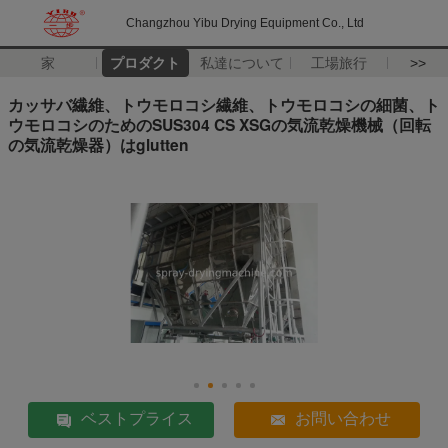
Changzhou Yibu Drying Equipment Co., Ltd
家
プロダクト
私達について
工場旅行
>>
カッサバ繊維、トウモロコシ繊維、トウモロコシの細菌、ト
ウモロコシのためのSUS304 CS XSGの気流乾燥機械（回転
の気流乾燥器）はglutten
ベストプライス
お問い合わせ