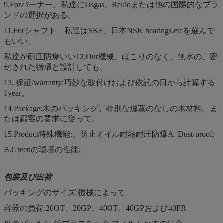
9.Forバーナー、私達にUsgas、Rellioまたは他の国際的なブラ
ンドの選択がある。
11.Forシャフト、私達はSKF、日本NSK bearings.etcを選んで
もいい。
私達が耐圧防爆いい12.Our機械、ほこりのなく、無水の、密
封された循環と設計しても。
13. 保証/warranty:巧妙な取付けおよび依託の日から計算する
1year。
14.Package:木のパッキング。特別な燻蒸のなしの木材料。ま
たは顧客の要求に従って。
15.Product特殊機能:、防止オイル耐熱耐圧防爆A. Dust-proof;
B.Greenの環境の性能;
包装及び出荷
パッキングのサイズ:機械によって
容器の負荷:20OT、20GP、40OT、40GPおよび40FR