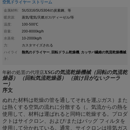
空気ドライヤー ストリーム
金属材料:
SUS316/SUS304/の炭素鋼、等
暖房源:
蒸気/電気/天燃ガス/ディーゼル/等
温度:
100-500℃
容量:
200-8000kg/h
水蒸発:
10-2000kg/h
力:
カスタマイズされる
熱気のドライヤー
回転ドラム乾燥機
カッサバ繊維の気流乾燥機械
ハイライ
,
,
ト:
年齢の処置の代理店
XSGの気流乾燥機械（回転の気流乾
燥器） （回転気流乾燥器） （抜け目がないクーラ
ー）
序文
ぬれた材料は乾燥の管を通してそれを運ぶガス）また
は熱くする空気の流れに分散する（。気流からの熱を
使用して、材料は運ばれると同時に乾燥する。プロダ
クトはサイクロン、および/またはバッグ フィルタを
使用して分かれている。通常、サイクロンは排気ガス