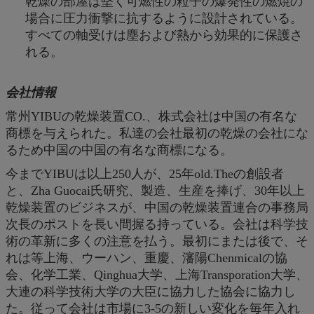
乾燥の部屋は堅く可燃性の粒子の爆発性の燃焼の
場合に圧力衝撃に抗するように設計されている。
すべての軸受けは塵および熱から効果的に保護さ
れる。
会社情報
常州YIBUの乾燥装置CO.、株式会社は中国の有名な
商標を与えられた。私達の会社最初の乾燥の会社にな
るため中国の中国の有名な商標になる。
今までYIBUは以上250人が、25年old.Theの創設者
と、Zha Guocai氏研究、製造、生産を捧げ、30年以上
乾燥装置のビジネスが、中国の乾燥装置連合の事務局
次長のポストを長い間握る持っている。会社は科学技
術の革新に多くの注意を払う。最初にまたは後で、そ
れは等上海、ウーハン、重慶、瀋陽Chenmicalの協
会、化学工業、Qinghua大学、上海Transporation大学、
大連の科学技術大学の大臣に協力した協会に協力し
た。従って会社は市場に3-5の新しい変化を毎年入れ