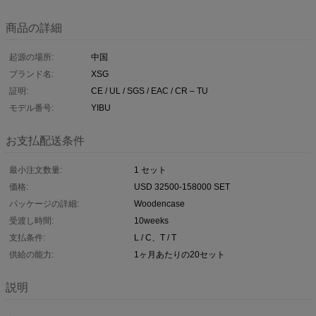
商品の詳細
起源の場所:
中国
ブランド名:
XSG
証明:
CE / UL / SGS / EAC / CR – TU
モデル番号:
YIBU
お支払配送条件
最小注文数量:
1 セット
価格:
USD 32500-158000 SET
パッケージの詳細:
Woodencase
受渡し時間:
10weeks
支払条件:
L / C、T / T
供給の能力:
1ヶ月あたりの20セット
説明