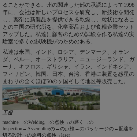
ることができる。州の関連した部の承認によって1998
年に、会社は新しいプロセスを研究し、新技術を開発
し、薬剤に新製品を提供できる乾燥し、粒状になるこ
との中国の研究所を、化学薬品および食糧企業セット
アップした。私達に顧客のための試験を作る私達の実
験室で多くの試験機がのためのある。
私達は米国、インド、ロシア、デンマーク、オラン
ダ、ペルー、オーストラリア、ニュージーランド、ガ
ーナ、キプロス、ギリシャ、イラン、インドネシア、
フィリピン、韓国、日本、台湾、香港に装置を惑星の
まわりの全くほぼ50のヶ国そして地区等販売した;
工程
machine→のWelding→の点検→の磨く→の
Inspection→Assemblingの→の点検→のパッケージの→配達を
切る設計→の原料の点検→laser