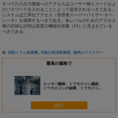
すべての入出力価値へのアクセスはユーザー個人コードおよ
びパスワードを入れることによって提供されるべきである。
システムは三準位アクセス（管理者スーパーバイザー オペ
レータ）を保障するべきである。各レベルのためのアクセス
権の詳細な説明は装置の機能仕様書（FS）に含まれている
べきである;
回転ドラム乾燥機
回転の気流乾燥器
熱気のドライヤー
札:
,
,
最高の価格で
カッサバ繊維、トウモロコシ繊維、
トウモロコシの細菌、トウモロコシ
のためのSUS304 CS XSGの気流乾
燥機械（回転の気流乾燥器）は
glutten
続行