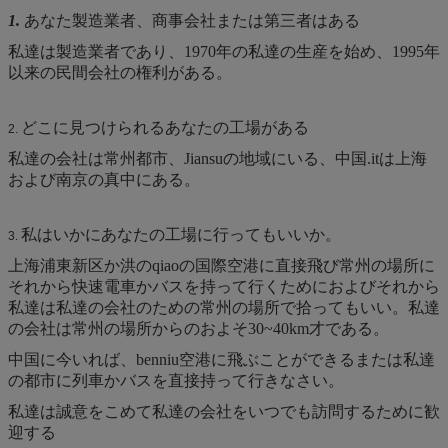
1.
あなた製造業者、商事会社または第三者はある
私達は製造業者であり、1970年の私達の生産を始め、1995年
以来の民間会社の権利がある。
どこに見つけられるあなたの工場がある
2.
私達の会社は常州都市、Jiansuの地域にいる、中国.itは上海
および南京の真中にある。
私はいかにあなたの工場に行ってもいいか。
3.
上海浦東新区か洪のqiaoの国際空港に直接飛び常州の場所に
それから快速電車かバスを持って行くためにおよびそれから
私達は私達の会社のための常州の場所で拾ってもいい。私達
の会社は常州の場所からのおよそ30~40km才である。
中国に今いれば、benniu空港に飛ぶことができるまたは私達
の都市に列車かバスを直接持って行きなさい。
私達は誠意をこめて私達の会社をいつでも訪問するために歓
迎する