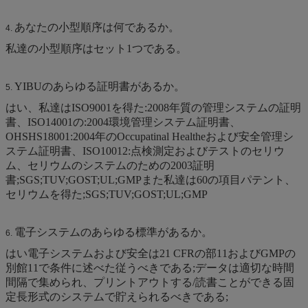
あなたの小型順序は何であるか。
4.
私達の小型順序はセット1つである。
YIBUのあらゆる証明書があるか。
5.
はい、私達はISO9001を得た:2008年質の管理システムの証明
書、ISO14001の:2004環境管理システム証明書、
OHSHS18001:2004年のOccupatinal Healtheおよび安全管理シ
ステム証明書、ISO10012:点検測定およびテストのセリウ
ム、セリウムのシステムのための2003証明
書;SGS;TUV;GOST;UL;GMPまた私達は60の項目パテント、
セリウムを得た;SGS;TUV;GOST;UL;GMP
電子システムのあらゆる標準があるか。
6.
はい電子システムおよび安全は21 CFRの部11およびGMPの
別館11で条件に述べた従うべきである;データは適切な時間
間隔で集められ、プリントアウトする/読書ことができる固
定長形式のシステムで貯えられるべきである;