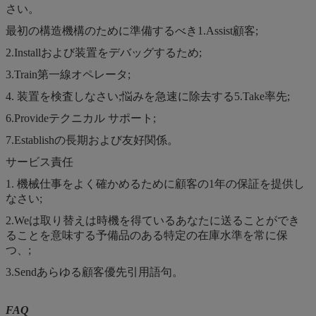
さい。
最初の構造機構のために準備するべき1.Assist顧客;
2.Installおよび装置をデバッグするため;
3.Train第一線オペレータ;
4. 装置を検査しなさい;悩みを急速に除去する5.Take率先;
6.Provideテクニカル サポート;
7.Establishの長期および友好関係。
サービス責任
1. 機械仕事をよく確かめるために顧客の1年の保証を提供し
なさい;
2.Weは取り替えは時機を得ているあなたに送ることができ
ることを意味する予備品のある特定の在庫水準を常に保
つ、;
3.Sendあらゆる顧客優先引用語句。
FAQ