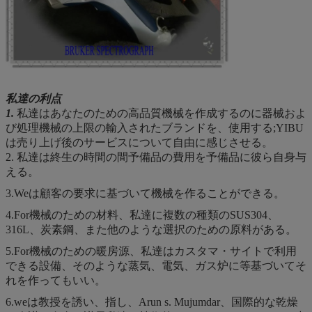
私達の利点
1.
私達はあなたのための高品質機械を作成するのに器械およ
び処理機械の上限の輸入されたブランドを、使用する;YIBU
は売り上げ後のサービスについて自由に感じさせる。
2. 私達は終生の時間の間予備品の費用を予備品に彼ら自身与
える。
3.Weは顧客の要求に基づいて機械を作ることができる。
4.For機械のための材料、私達に複数の種類のSUS304、
316L、炭素鋼、また他のような選択のための原料がある。
5.For機械のための暖房源、私達はカスタマ・サイトで利用
できる設備、そのような蒸気、電気、ガス炉に等基づいてそ
れを作ってもいい。
6.weは教授を誘い、指し、Arun s. Mujumdar、国際的な乾燥